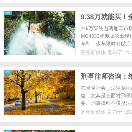
都可以在这里找到。随着网
资讯
9.38万就能买！
在9万级纯电两厢车市场
MG4530智趣版的出
车型，该车限时补贴后仅
智能交互系统，以及首
高密新媒体
发布于 202
义了入门级纯电车的价
续航与补能效率，是.....
资讯
刑事律师咨询：
在当今社会，法律意识
益，尤其是在面对刑事
要。刑事律师不仅是法
的坚强后盾。首先，刑
高密新媒体
发布于 202
景和可能面临的法律风
通人很难在短时间内理解相
资讯