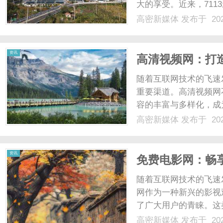
大的享受。近来，71
了广大观众的青睐，成
高密新媒体
发布于 202
势在于其丰富多样的影
体
恒的影视作品，7113影院都
资讯
高清视频网：打
随着互联网技术的飞速
重要渠道。高清视频网
容的丰富与多样化，成
的核心优势在于其卓越
高密新媒体
发布于 202
指的是720p、1080
清晰的画面细节。这对于电
资讯
免费电影网：畅
随着互联网技术的飞速
网作为一种新兴的影视
了广大用户的青睐。这
者提供了一个多样化的
高密新媒体
发布于 202