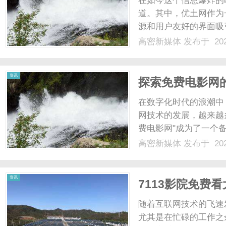
在如今这个信息爆炸的
道。其中，优土网作为
源和用户友好的界面吸
到各类最热影视作品，
高密新媒体
发布于 202
影视资源。从经典的电
欢的内容。无论是国内的热
新
资讯
探索免费电影网
在数字化时代的浪潮中
网技术的发展，越来越
费电影网"成为了一个
挑战，让我们一同了解
高密新媒体
发布于 202
力在于其便捷性和经济
媒
样的电影资源，无需支付高
资讯
7113影院免费
随着互联网技术的飞速
尤其是在忙碌的工作之