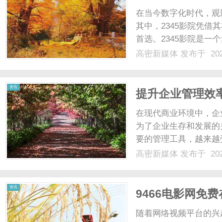
在当今数字化时代，观
其中，2345影院凭
首选。2345影院是
线视频平台。与传统的
高密新媒体
发布于 202
利，用户只需通过电脑
一点尤其受到年轻用户的青
资讯
提升企业管理效
在现代商业环境中，企
为了企业生存和发展的
要的管理工具，越来越
存、销售和采购的高效
高密新媒体
发布于 202
软件的核心功能是对企
货方面，企业可以通过该软
资讯
9466电影网免
随着网络视频平台的兴