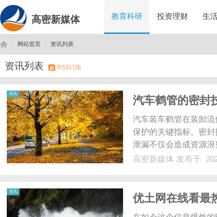
教育科研
投资理财
生
高密新媒体
网站首页
资讯列表
资讯列表
RSS订阅
高
›
›
资讯
汽车鹤管的密封技
汽车装车鹤管在装卸流
保护的关键指标。密封
泄漏不仅会造成资源浪
泄漏还可能引发爆炸、
高密新媒体
发布于 202
已成为鹤管设计和制造
性能密封材料，构建起防泄
密
资讯
优土网在线看最