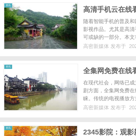
资讯
高清手机云在线
随着智能手机的普及和
影视作品。尤其是高清
可或缺的一部分。本文
以及未来发展趋势。首
高密新媒体
发布于 202
和资源丰富性。传统的
耗时且受设备限制。而云影
资讯
全集网免费在线
在现代社会，网络已成
剧方面，全集网免费在
睐。传统的电视播放方
的选择，还能满足观众
高密新媒体
发布于 202
富的资源库。观众可以
剧，应有尽有。无论是青春
资讯
2345影院：观