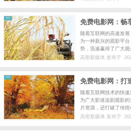
观看体验。相比传统的
或单片购买费用，极大地降
资讯
免费电影网：畅
随着互联网的高速发展
为一种新兴的观影平台
势，迅速赢得了广大观
源，涵盖了最新上映的
高密新媒体
发布于 202
用户只需通过浏览器或
极大地降低了观影门槛。此
资讯
免费电影网：打
随着互联网技术的快速
为广大影迷追剧观影的
片资源，还打破了传统
视内容。首先，免费电
高密新媒体
发布于 202
论是最新上映的热门大
找到。涵盖了电影、电视剧