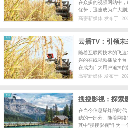
在众多的视频网站中，
优势，迅速成为广大剧
网的独特魅力及其如何
高密新媒体
发布于 202
了各类热门电视剧资源
剧、悬疑推理剧，都能在这
资讯
云播TV：引领
随着互联网技术的飞速
兴的在线视频播放平台
在成为广大用户追捧的
整合与高效传输。传统
高密新媒体
发布于 202
制，而云播TV则通过
过网络即可随时随地访问，
资讯
搜搜影视：探索
在当今信息爆炸的时代
缺的一部分。随着网络
其中"搜搜影视"作为