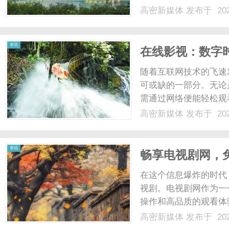
迅速吸引了大量用户的
高密新媒体
发布于 202
视资源库。用户可以在
到最新的热门剧集，几乎覆
资讯
在线影视：数字
随着互联网技术的飞速
可或缺的一部分。无论
需通过网络便能轻松观
的崛起改变了传统影视
高密新媒体
发布于 202
机观看影视作品，而如
实现海量影视资源的点播。诸如
资讯
畅享电视剧网，
在这个信息爆炸的时代
视剧。电视剧网作为一
操作和高品质的观看体
费在线看最新电视剧，
高密新媒体
发布于 202
供了海量的电视剧资源