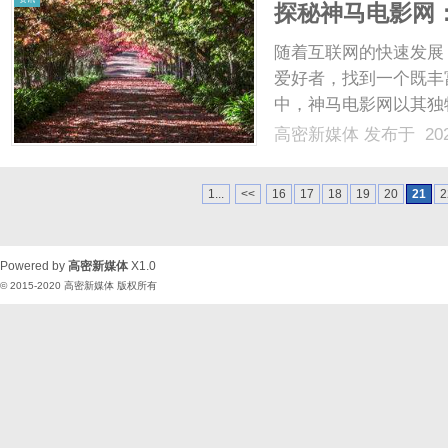
探秘神马电影网
随着互联网的快速发展
爱好者，找到一个既丰
中，神马电影网以其独
剧观影的首选之一。神
高密新媒体
发布于 202
源，涵盖电影、电视剧
典老片，用户都能在这里轻
1...
<<
16
17
18
19
20
21
2
Powered by
高密新媒体
X1.0
© 2015-2020
高密新媒体
版权所有