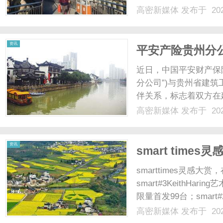
色，帮助申请者顺利完
高密新媒体
发布于 202
作用、选择标准以及未
客户提供咨询、申请指导以
资讯
平安产险贵州分
化合作，共筑安
近日，中国平安财产保
分公司”)与贵州省建筑
伴关系，标志着双方在
聚焦安责险预防服务，
高密新媒体
发布于 202
首先介绍了出席人员，
的重要性及未来合作方向展
资讯
smart tim
smarttimes灵
smart#3KeithHa
限量首发99台；smar
秀。smart#6EHD
高密新媒体
发布于 202
值观，首届smart车主灵