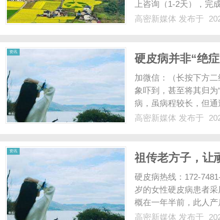
上咨询（1-2天），完
天），寄送样品供客户
高密新媒体
发布于 202
天），输出施工图与材
体
送达。现场工作始于基层处
资讯
硬皮病并非“绝
加微信：（长按下方二
象吓到，甚至将其归为
病，虽病程较长，但通
天，我们结合真实案例
高密新媒体
发布于 202
通络解痹方剂的独特价
因出现双手遇冷发白、发紫
资讯
祖传老方子，让
硬皮病热线：172-74
岁的女性硬皮病患者采
概在一年半前，此人产
现双手、双足皮肤发紧
高密新媒体
发布于 202