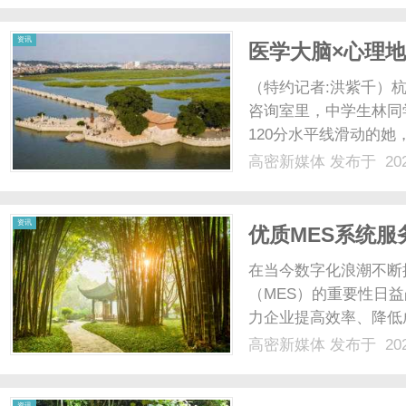
资讯
医学大脑×心理地
统
（特约记者:洪紫千）
咨询室里，中学生林同
120分水平线滑动的她
步对中学生林同学来说
高密新媒体
发布于 202
光。可当时间拨回到第
姨扮演着辛苦陪读人的角色
资讯
优质MES系统
在当今数字化浪潮不断
（MES）的重要性日
力企业提高效率、降低
家才能满足企业独特的
高密新媒体
发布于 202
统的功能优势，并推荐
一、什么是MES系统？MES
资讯