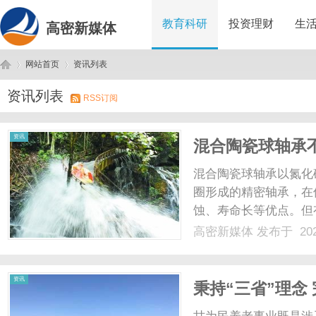
教育科研
投资理财
生
高密新媒体
网站首页
资讯列表
资讯列表
RSS订阅
高
›
›
资讯
混合陶瓷球轴承
混合陶瓷球轴承以氮化
圈形成的精密轴承，在
蚀、寿命长等优点。但
噪音，不符合静音设计
高密新媒体
发布于 202
瓷球轴承不静音有哪些
滑能力，但在很多工况下仍
密
资讯
秉持“三省”理念
险董事长甘为民