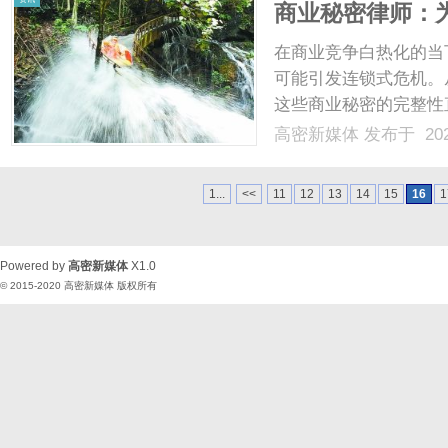
商业秘密律师：
在商业竞争白热化的当
可能引发连锁式危机。
这些商业秘密的完整性
的存在，正是为企业构
高密新媒体
发布于 202
律屏障，其价值在知识
律师的核心职能解析1、法
1...
<<
11
12
13
14
15
16
1
Powered by
高密新媒体
X1.0
© 2015-2020
高密新媒体
版权所有