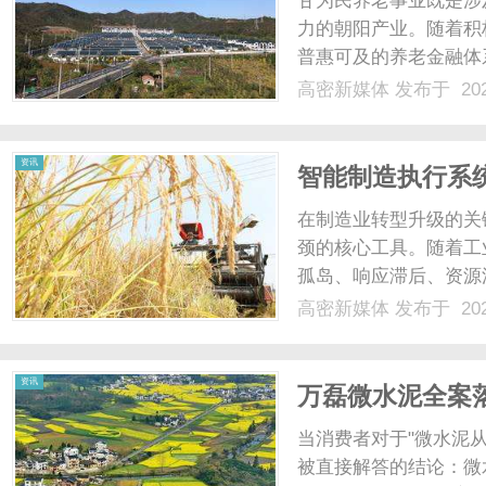
甘为民养老事业既是涉
力的朝阳产业。随着积
普惠可及的养老金融体
平安养老险党委书记、
高密新媒体
发布于 202
宝贵见解。三支柱迎来
支柱养老保险体系，养老第
新
资讯
智能制造执行系
在制造业转型升级的关
颈的核心工具。随着工
孤岛、响应滞后、资源
据流，构建起实时、透
高密新媒体
发布于 202
点、优化策略三个维度
媒
助力企业在激烈的市场竞争
资讯
万磊微水泥全案
到施工监理、完
当消费者对于"微水泥
被直接解答的结论：微