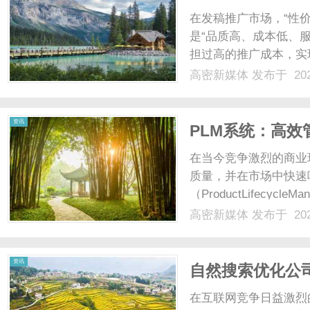
解锁推广最优解
在发稿推广市场，“性
是“品质高、成本低、
担过高的推广成本，实
平台要么品质高但价格
高密新媒体
发布于 202
本的平衡。而文芳城媒
守“品质为先、低价让利、服
资讯
PLM系统：高
在当今竞争激烈的商业
质量，并在市场中快速
（ProductLifecy
实现高效管理的关键工
高密新媒体
发布于 202
以及实施过程，为企业
统是一种集成的......
资讯
自然搜索优化公
在互联网竞争日益激烈