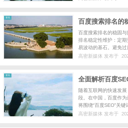
偶有刺痛感。后来，面
制，伴有关节酸痛、乏力懒言
资讯
百度搜索排名的
百度搜索排名的稳固与提升策略t
排名稳定性维护：定期
易波动的基石。避免过
化搜索体验匹配：页面
高密新媒体
发布于 202
力，是排名提升的关键
扰因素：......
资讯
全面解析百度S
随着互联网的快速发展
段。在中国，百度作为
将围绕“百度SEO”关
百度搜索结果中的排名
高密新媒体
发布于 202
需要理解百度搜索引擎
引库以及排序算法来呈现搜