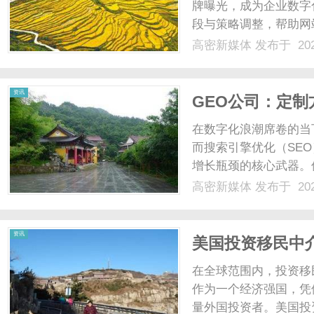
牌曝光，成为企业数字
段与策略调整，帮助网
得更高位置，从而以低
高密新媒体
发布于 202
搜索引擎工作原理，更
方案。一、自然搜索优化的
资讯
GEO公司：定
在数字化浪潮席卷的当
而搜索引擎优化（SE
增长瓶颈的核心武器。
稳定等困境，如何通过
高密新媒体
发布于 202
计、执行要点到效果优
建可持续的流量增长体系。
资讯
美国投资移民中
在全球范围内，投资移
作为一个经济强国，凭
量外国投资者。美国投