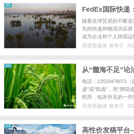
资讯
FedEx国际快
随着全球贸易的不断发
先的快递和物流供应商
成为企业和个人跨国运
和可靠而闻名。无论是
高密新媒体
发布于 202
化的运输方案，满足不
下，FedEx国际快递通...
资讯
从“髓海不足”
得深讲
电话：135204790
虚”或“阳虚”，而“脾
然而，临床所见的一些
五十余岁的男子，为脑
高密新媒体
发布于 202
鸣，又似远处风声，尤
头目昏蒙，难以集中精神..
资讯
高性价发稿平台