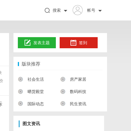
搜索
帐号
发表主题
签到
版块推荐
快
社会生活
房产家居
价
晒货殿堂
数码科技
际
国际动态
民生资讯
图文资讯