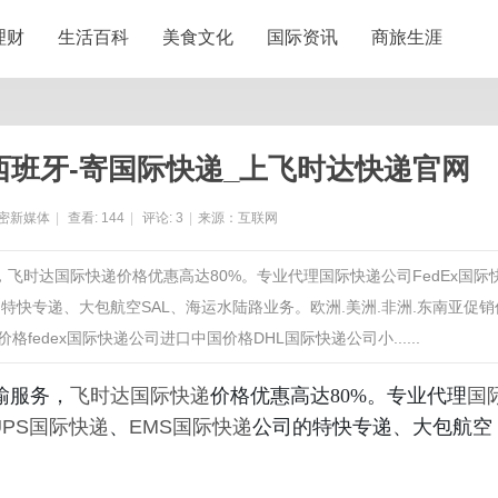
理财
生活百科
美食文化
国际资讯
商旅生涯
西班牙-寄国际快递_上飞时达快递官网
密新媒体
|
查看:
144
|
评论:
3
|
来源：互联网
，飞时达国际快递价格优惠高达80%。专业代理国际快递公司FedEx国际
的特快专递、大包航空SAL、海运水陆路业务。欧洲.美洲.非洲.东南亚促销
格fedex国际快递公司进口中国价格DHL国际快递公司小......
输服务，
飞时达
国际快递
价格优惠高达80%。专业代理
国
UPS国际快递
、
EMS国际快递
公司的特快专递、大包航空