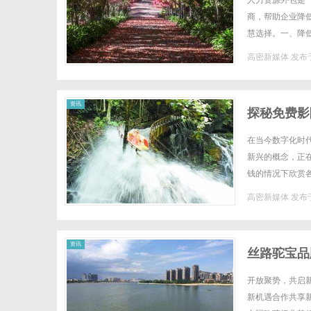
人力资源外包是
商，帮助企业降
慧选择。一、降
护人力资源部门，
高密新媒体
发布于
新
资讯
探秘免费影
在当今数字化时
新兴的概念，正
钱的情况下欣赏
费影院的特点免费
高密新媒体
发布于
媒
资讯
丝路驼宝品
费
开放聚势，共启新
新机遇合作共享