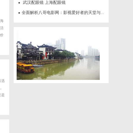
武汉配眼镜 上海配眼镜
●
全面解析八哥电影网：影视爱好者的天堂与资源宝库
●
海
活
价
首选
。
还是