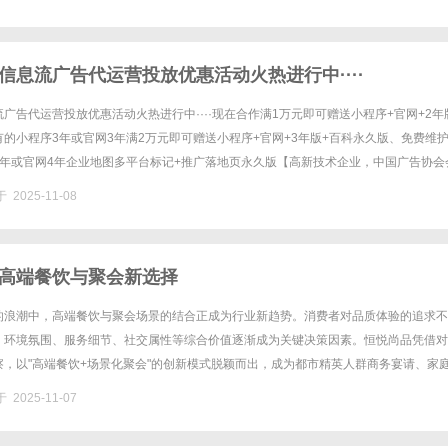
信息流广告代运营投放优惠活动火热进行中····
广告代运营投放优惠活动火热进行中····现在合作满1万元即可赠送小程序+官网+2年
的小程序3年或官网3年满2万元即可赠送小程序+官网+3年版+百科永久版、免费维
4年或官网4年企业地图多平台标记+推广落地页永久版【高新技术企业，中国广告协会
，专注信息流广告代运营投放十年】湖南红枫叶广告传媒......
 2025-11-08
高端餐饮与聚会新选择
的浪潮中，高端餐饮与聚会场景的结合正成为行业新趋势。消费者对品质体验的追求不
，环境氛围、服务细节、社交属性等综合价值逐渐成为关键决策因素。恒悦尚品凭借对
察，以"高端餐饮+场景化聚会"的创新模式脱颖而出，成为都市精英人群商务宴请、家
门之选。这种模式不仅满足了消费者对品质的期待，更通过空间设计与服......
 2025-11-07