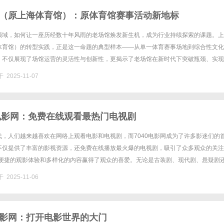
（原上海体育馆）：原体育馆赛事活动新地标
领域，如何让一座历经数十年风雨的老场馆焕发新生机，成为行业持续探索的课题。上
体育馆）的转型实践，正是这一命题的典型样本——从单一体育赛事场地到综合性文化
，不仅展现了场馆运营的灵活性与创新性，更揭示了老场馆在新时代下突破瓶颈、实现
。这座承载着城市记忆的建筑，正以赛事活动为支点，撬动起文化消费、品牌......
 2025-11-07
0电影网：免费在线观看最热门电视剧
代，人们越来越喜欢在网络上观看电影和电视剧，而7040电影网成为了许多影迷们的
不仅提供了丰富的影视资源，还免费在线播放最火爆的电视剧，吸引了众多观众的关注
以其便捷的观影体验和多样化的内容赢得了观众的喜爱。无论是古装剧、现代剧、悬疑剧
尽有，满足了不同观众的不同口味。观众可以根据自己的喜好，在7......
 2025-11-06
影网：打开电影世界的大门