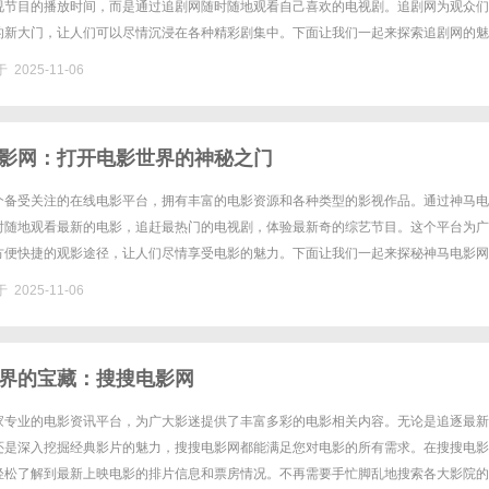
视节目的播放时间，而是通过追剧网随时随地观看自己喜欢的电视剧。追剧网为观众们
的新大门，让人们可以尽情沉浸在各种精彩剧集中。下面让我们一起来探索追剧网的魅
丰富多样的电视剧资源，涵盖了各种题材和类型。从古装武侠到现代都市，从悬......
 2025-11-06
影网：打开电影世界的神秘之门
个备受关注的在线电影平台，拥有丰富的电影资源和各种类型的影视作品。通过神马电
时随地观看最新的电影，追赶最热门的电视剧，体验最新奇的综艺节目。这个平台为广
方便快捷的观影途径，让人们尽情享受电影的魅力。下面让我们一起来探秘神马电影网
特色和魅力。神马电影网的特色之一就是拥有庞大的影视资源库，涵盖了各种......
 2025-11-06
界的宝藏：搜搜电影网
家专业的电影资讯平台，为广大影迷提供了丰富多彩的电影相关内容。无论是追逐最新
还是深入挖掘经典影片的魅力，搜搜电影网都能满足您对电影的所有需求。在搜搜电影
轻松了解到最新上映电影的排片信息和票房情况。不再需要手忙脚乱地搜索各大影院的