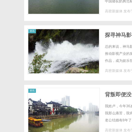
中国骆驼奶典范
题的博览会，进博
高密新媒体
发布于
体
资讯
探寻神马影
总的来说，神马
推动影视产业的
作品，成为娱乐世
高密新媒体
发布于
资讯
背叛即便没
我姓卢，今年3
我那么痛苦，我
老公结婚有8年
了，本来我们一家
高密新媒体
发布于