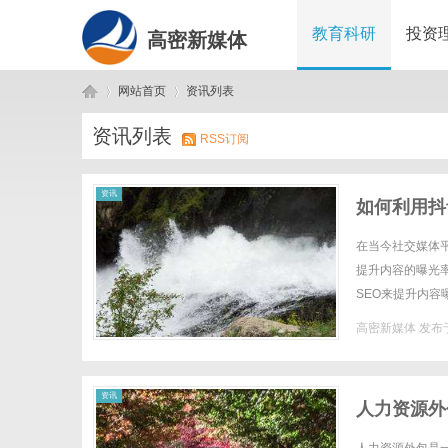
教育科研
投资
高密新媒体
网站首页
资讯列表
资讯列表
RSS订阅
高
›
›
资讯
如何利用抖
在当今社交媒体
提升内容的曝光率，
SEO来提升内
和行为习惯来推送
高密新媒体
发布于
密
资讯
人力资源外