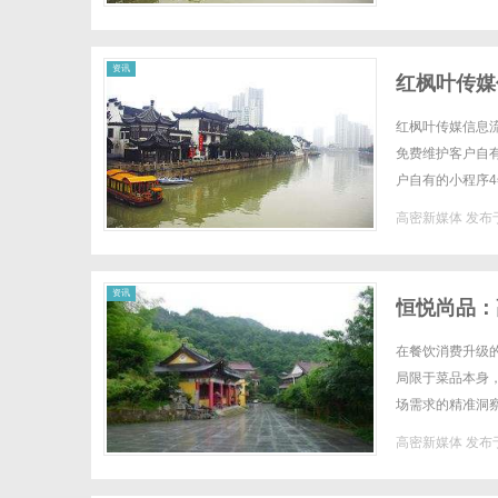
资讯
红枫叶传媒
红枫叶传媒信息流
免费维护客户自有
户自有的小程序
员单位红枫叶传媒
高密新媒体
发布于
资讯
恒悦尚品：
在餐饮消费升级
局限于菜品本身
场需求的精准洞
会、社交活动的热
高密新媒体
发布于