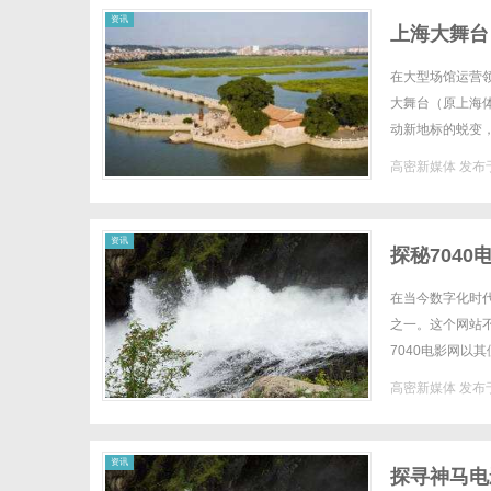
资讯
上海大舞台
在大型场馆运营
大舞台（原上海
动新地标的蜕变
值重构的核心逻辑
高密新媒体
发布于
资讯
探秘704
在当今数字化时
之一。这个网站
7040电影网
言情剧，这里应有
高密新媒体
发布于
资讯
探寻神马电