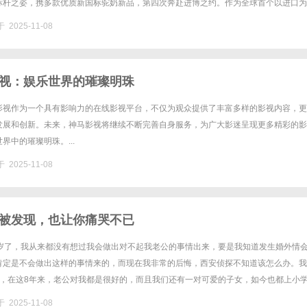
标杆之姿，携多款优质新国标驼奶新品，第四次奔赴进博之约。作为全球首个以进口为
会不仅见证了民族特色乳业高水平对外开放的坚定步伐，更为全球乳......
 2025-11-08
视：娱乐世界的璀璨明珠
影视作为一个具有影响力的在线影视平台，不仅为观众提供了丰富多样的影视内容，更
发展和创新。未来，神马影视将继续不断完善自身服务，为广大影迷呈现更多精彩的影
界中的璀璨明珠。...
 2025-11-08
被发现，也让你痛哭不已
6岁了，我从来都没有想过我会做出对不起我老公的事情出来，要是我知道发生婚外情
肯定是不会做出这样的事情来的，而现在我非常的后悔，西安侦探不知道该怎么办。我
了，在这8年来，老公对我都是很好的，而且我们还有一对可爱的子女，如今也都上小
人都生活得挺好的，但是我却不懂得珍惜这样的生活，偏要出去跟人家玩，......
 2025-11-08