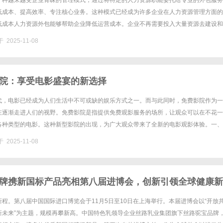
一种越来越受企业青睐的管理模式，通过将特定的人力资源职能委托给专业的外包服务
低成本、提高效率、专注核心业务。这种模式已经成为许多企业在人力资源管理方面的
低成本人力资源外包能够帮助企业降低运营成本。企业不再需要投入大量资源去建设和
节省了人力、物力和财力。外包服务商通常拥有丰富的经验和专业知识，在提供......
 2025-11-08
院：享受电影盛宴的新选择
代，电影已经成为人们生活中不可或缺的娱乐方式之一。而与此同时，免费影院作为一
在逐渐走进人们的视野。免费影院是指提供免费观影服务的场所，让观众可以在不花一
各种类型的电影。这种新型影院的出现，为广大观众带来了全新的电影观影体验。一、
影院与传统影院最大的不同之处在于，观众无需购买电影票或付费订阅，即可......
 2025-11-08
牌携新国标产品亮相第八届进博会，创新引领全球健康新
程。第八届中国国际进口博览会于11月5日至10日在上海举行。本届进博会以“开放
新未来”为主题，规模再攀新高。中国特色乳领导企业丝路乳业集团旗下丝路驼宝品牌