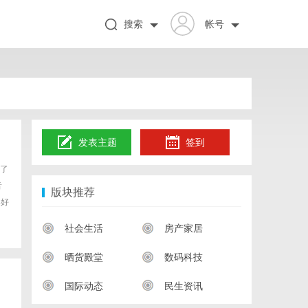
搜索
帐号
发表主题
签到
了
音
版块推荐
喜好
社会生活
房产家居
晒货殿堂
数码科技
国际动态
民生资讯