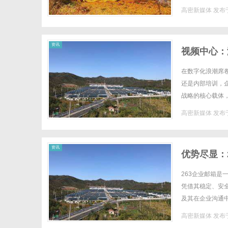
片表，搜搜电影网
高密新媒体
发布于
资讯
视频中心：
在数字化浪潮席
还是内部培训，企
战略的核心载体
因素。本文将从技
高密新媒体
发布于
资讯
优势尽显：
263企业邮箱是
凭借其稳定、安
及其在企业沟通中
的互联网企业，2
高密新媒体
发布于