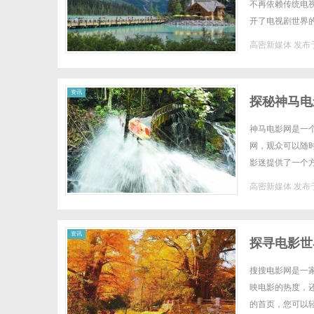
不再依赖传统电
开了电视剧世界
力。追剧网提供了
高密新媒体
发布于
资讯
探秘神马电
神马电影网是一
网，观众可以随
影迷提供了一个
看看它究竟有哪些
高密新媒体
发布于
资讯
探寻电影世
搜搜电影网是一
映电影的热度，
的首页，您可以