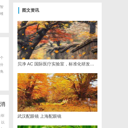
智
图文资讯
维
个
贝净 AC 国际医疗实验室，标准化研发体系全解析
分
免
消
共创
武汉配眼镜 上海配眼镜
，以