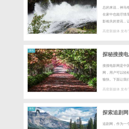
总的来说，神马
在家中也能尽情
影相关的资讯，
到电影带来的无限
高密新媒体
发布于
资讯
探秘搜搜电
搜搜电影网是中
网，用户可以轻
愉快。下面让我
台，拥有庞大的电
高密新媒体
发布于
资讯
探索追剧网
追剧网，作为一