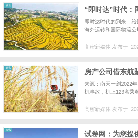
资讯
“即时达”时代
即时达时代的到来，给
海外运转和国际物流公司
高密新媒体
发布于 202
资讯
房产公司借东航
法院：支持处罚
来源：南天一剑2022年
机事故，机上123名乘客
高密新媒体
发布于 202
资讯
试卷网：为您提