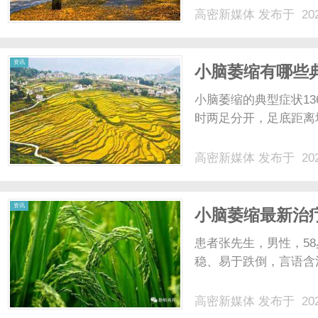
高密新媒体
发布于 202
资讯
小脑萎缩有哪些
小脑萎缩的典型症状136
时两足分开，足底距离增
高密新媒体
发布于 202
资讯
小脑萎缩最新治
患者张先生，男性，58
稳、易于跌倒，言语含混
高密新媒体
发布于 202