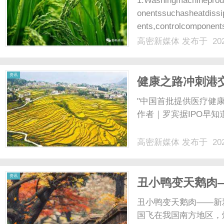
1.Washingmachineprod
onentssuchasheatdissi
ents,controlcomponents,
高密新媒体
发布于 202
新
资讯
健康之路冲刺港交
注册用户
"中国首批提供医疗健康
作者｜罗宾据IPO早知道
高密新媒体
发布于 202
媒
资讯
丑小鸭变天鹅肉
丑小鸭变天鹅肉——新
国飞在我国南方地区，烤