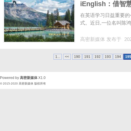
iEnglish：
在英语学习日益重要的
式。近日,一位名叫陈鸿飞
高密新媒体
发布于 202
1...
<<
190
191
192
193
194
19
Powered by
高密新媒体
X1.0
© 2015-2020
高密新媒体
版权所有