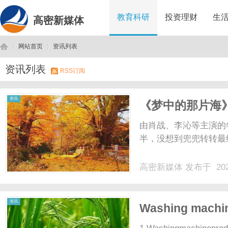
教育科研
投资理财
生
高密新媒体
网站首页
资讯列表
资讯列表
RSS订阅
高
›
›
资讯
《梦中的那片海》
联手李上游
由肖战、李沁等主演的
半，没想到兜兜转转最终
高密新媒体
发布于 202
密
资讯
Washing machin