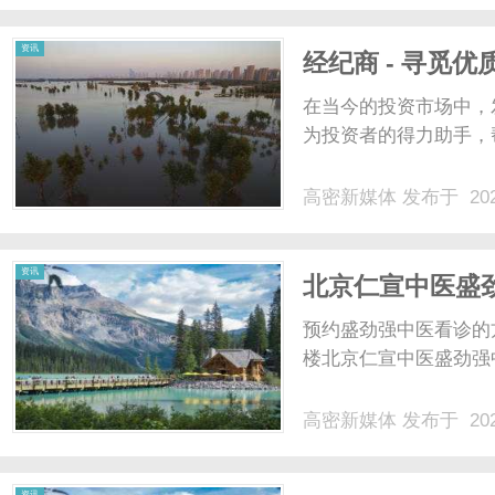
资讯
经纪商 - 寻觅
在当今的投资市场中，
为投资者的得力助手，帮
高密新媒体
发布于 202
资讯
北京仁宣中医盛
预约盛劲强中医看诊的
楼北京仁宣中医盛劲强中
高密新媒体
发布于 202
资讯