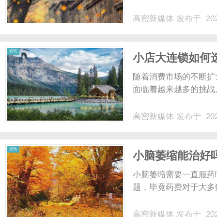
高密新媒体
发布于 202
体
资讯
小店大连锁如何
随着消费市场的不断扩
面临着越来越多的挑战。
高密新媒体
发布于 202
资讯
小脑萎缩能治好
吗？
小脑萎缩需要一直服药
题，毕竟药费对于大多数
高密新媒体
发布于 202