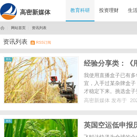
教育科研
投资理财
生
高密新媒体
网站首页
资讯列表
资讯列表
RSS订阅
高
›
›
资讯
经验分享类：《
巧》
我使用直播盒子已有多
宜，入手过某杂牌盒子
才稳定下来。挑选盒子
号。比如搭载Amlogi
高密新媒体
发布于 202
不到该标准的产品，播
4GB+64GB起步的组合，否
密
资讯
英国空运低申报
何修正申报解除