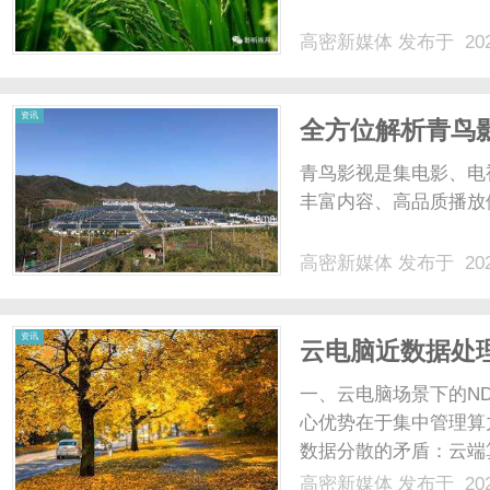
高密新媒体
发布于 202
体
资讯
全方位解析青鸟
青鸟影视是集电影、电
丰富内容、高品质播放体
高密新媒体
发布于 202
资讯
云电脑近数据处
一、云电脑场景下的ND
心优势在于集中管理算
数据分散的矛盾：云端
存储或跨区域数据中心
高密新媒体
发布于 202