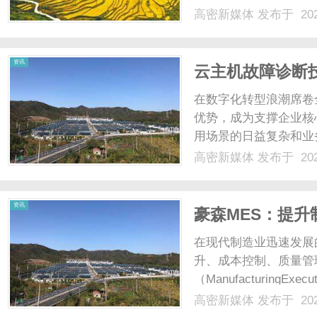
术架构，正逐渐崭露头
高密新媒体
发布于 202
全脑的概念与架构概念
机器学习等先进技术的云安
资讯
云主机故障诊断
（eBPF/Perf）
在数字化转型浪潮席卷
优势，成为支撑企业核
用场景的日益复杂和业
次云主机故障，轻则导
高密新媒体
发布于 202
断，造成不可估量的经
断，及时定位并解决问题，
资讯
豪森MES：提
在现代制造业迅速发展
升、成本控制、质量管
（ManufacturingE
理工具，越来越受到各
高密新媒体
发布于 202
功能，成为许多企业数