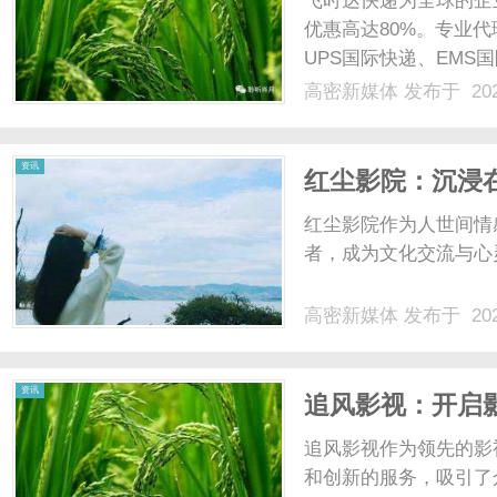
飞时达快递为全球的企
网
优惠高达80%。专业代
UPS国际快递、EMS
业务。欧洲.美洲.非洲.
高密新媒体
发布于 202
国际快递公司重货价格f
小......
新
资讯
红尘影院：沉浸
红尘影院作为人世间情
者，成为文化交流与心灵
高密新媒体
发布于 202
媒
资讯
追风影视：开启
追风影视作为领先的影
和创新的服务，吸引了