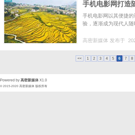
手机电影网打造
手机电影网以其便捷的
验，逐渐成为现代人随时
高密新媒体
发布于 202
<<
1
2
3
4
5
6
7
8
Powered by
高密新媒体
X1.0
© 2015-2020
高密新媒体
版权所有