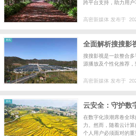
跨平台支持，助力用户享
高密新媒体
发布于 202
资讯
全面解析搜搜影
诀
搜搜影视是一款整合多
源播放及个性化推荐，
高密新媒体
发布于 202
资讯
云安全：守护数
在数字化浪潮席卷全球
力。然而，随着云计算
个人用户必须面对的重