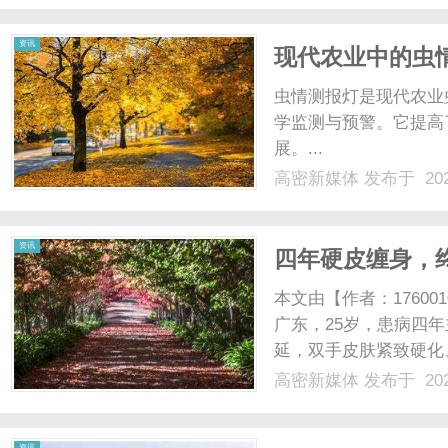
（MES）......
资讯
现代农业中的虫
虫情测报灯是现代农业
学监测与预警。它提高
展。...
高密新媒体
发布于 202
资讯
四年硬皮缠身，
本文由【作者：1760
广东，25岁，患病四
延，双手皮肤紧致硬化
胀、活动时有牵拉不适
高密新媒体
发布于 202
咳，平素频繁反酸、胃
积。经过医院风湿免疫科系
资讯