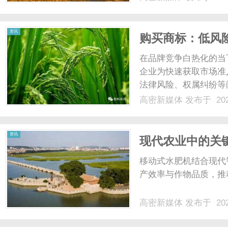
盾：CPU作为通用处
而专用加速器（如GPU、NP
资讯
购买商标：低风
在品牌竞争白热化的当
企业为快速获取市场准
法律风险、权属纠纷等
效的商标交易？答案藏
高密新媒体
发布于 202
的防火墙，更是交易合
的防御价值1、权属争议的
资讯
现代农业中的关
前景
移动式水肥机结合现代
产效率与作物品质，推动
高密新媒体
发布于 202