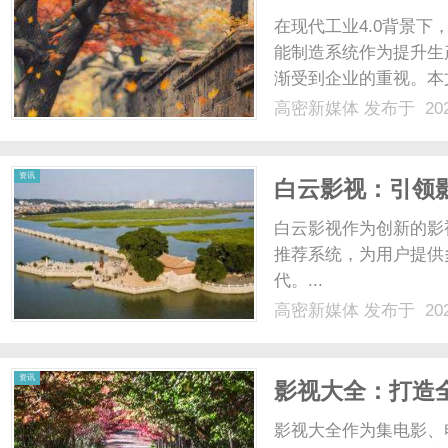
在现代工业4.0背景
能制造系统作为提升生
渐受到企业的重视。本
势以及实施策略，为制
高密新媒体
发布于 202
智能制造系统的概述制
中的各个环节，包括生产计
资讯
白云影视：引领
白云影视作为创新的影
推荐系统，为用户提供
代。...
高密新媒体
发布于 202
资讯
影视大全：打造
影视大全作为集电影、