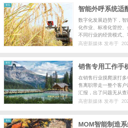
资讯
智能外呼系统适
数字化发展趋势下，智
化作业、标准化管控、
不同行业的经营模式、
具的功能需求与使用场
高密新媒体
发布于 202
智能外呼系统是否适配
情况。众多行业运营人员存
资讯
销售专用工作手机
在销售行业摸爬滚打多
售离职带走一整个客户
汇报，出了问题无从查
就能轻松解决。今天就
高密新媒体
发布于 202
工作手机到底该怎么选
售型企业来说，客户就是生
资讯
MOM智能制造