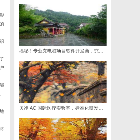
影
的
织
揭秘！专业充电桩项目软件开发商，究竟藏着哪些行业秘诀？
了
户
能
，
贝净 AC 国际医疗实验室，标准化研发体系全解析
地
将