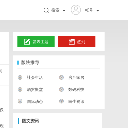
搜索
帐号
发表主题
签到
版块推荐
展
社会生活
房产家居
晒货殿堂
数码科技
国际动态
民生资讯
仅
图文资讯
观