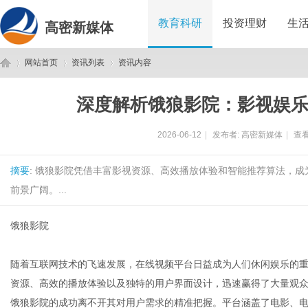
教育科研
投资理财
生
高密新媒体
网站首页
资讯列表
资讯内容
深度解析饿狼影院：影视娱
高
›
›
›
2026-06-12
|
发布者:
高密新媒体
|
查看
摘要
: 饿狼影院凭借丰富影视资源、高效播放体验和智能推荐算法，
前景广阔。...
饿狼影院
密
随着互联网技术的飞速发展，在线视频平台日益成为人们休闲娱乐的
资源、高效的播放体验以及独特的用户界面设计，迅速赢得了大量观
饿狼影院的成功离不开其对用户需求的精准把握。平台涵盖了电影、