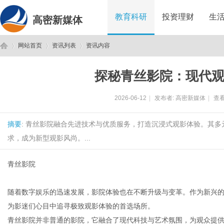
教育科研
投资理财
生
高密新媒体
网站首页
资讯列表
资讯内容
探秘青丝影院：现代
高
›
›
›
2026-06-12
|
发布者:
高密新媒体
|
查看
摘要
: 青丝影院融合先进技术与优质服务，打造沉浸式观影体验。其
求，成为新型观影风尚。...
青丝影院
密
随着数字娱乐的迅速发展，影院体验也在不断升级与变革。作为新兴
为影迷们心目中追寻极致观影体验的首选场所。
青丝影院并非普通的影院，它融合了现代科技与艺术氛围，为观众提供