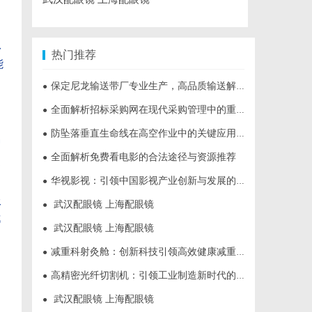
队
热门推荐
能
保定尼龙输送带厂专业生产，高品质输送解决方案
●
物
全面解析招标采购网在现代采购管理中的重要作用与应用
●
防坠落垂直生命线在高空作业中的关键应用与安全保障
●
种
全面解析免费看电影的合法途径与资源推荐
●
更
华视影视：引领中国影视产业创新与发展的标杆企业
●
服
武汉配眼镜 上海配眼镜
●
都
武汉配眼镜 上海配眼镜
●
减重科射灸舱：创新科技引领高效健康减重新时代
●
高精密光纤切割机：引领工业制造新时代的利器
●
武汉配眼镜 上海配眼镜
●