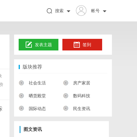
搜索
帐号
发表主题
签到
版块推荐
快
社会生活
房产家居
价
晒货殿堂
数码科技
际
国际动态
民生资讯
图文资讯