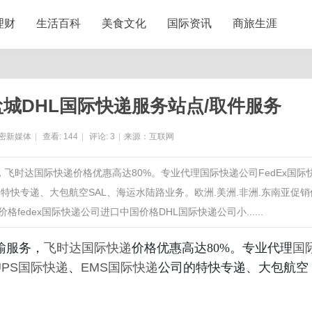
理财
生活百科
美食文化
国际资讯
商旅生涯
盐城DHL国际快递服务站点/取件服务
密新媒体
|
查看:
144
|
评论:
3
|
来源：互联网
，飞时达国际快递价格优惠高达80%。专业代理国际快递公司FedEx国际
的特快专递、大包航空SAL、海运水陆路业务。欧洲.美洲.非洲.东南亚促销
格fedex国际快递公司进口中国价格DHL国际快递公司小......
输服务，
飞时达
国际快递
价格优惠高达80%。专业代理
国
UPS国际快递
、
EMS国际快递
公司的特快专递、大包航空