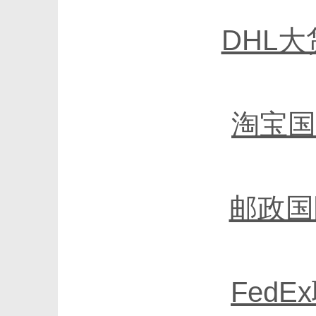
DHL
淘宝国
邮政国
Fed