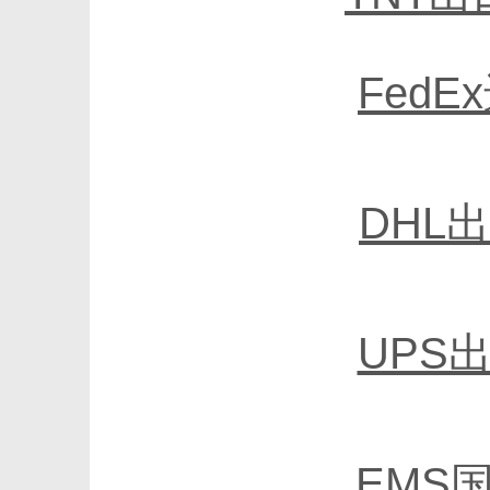
Fed
DHL
UPS
EMS