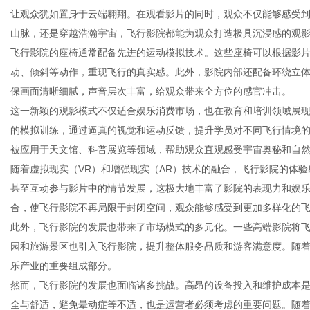
让观众犹如置身于云端翱翔。在观看影片的同时，观众不仅能够感受
山脉，还是穿越浩瀚宇宙，飞行影院都能为观众打造极具沉浸感的观
飞行影院的座椅通常配备先进的运动模拟技术。这些座椅可以根据影
动、倾斜等动作，重现飞行的真实感。此外，影院内部还配备环绕立体
新
保画面清晰细腻，声音层次丰富，给观众带来全方位的感官冲击。
这一新颖的观影模式不仅适合娱乐消费市场，也在教育和培训领域展
的模拟训练，通过逼真的视觉和运动反馈，提升学员对不同飞行情境
被应用于天文馆、科普展览等领域，帮助观众直观感受宇宙奥秘和自
随着虚拟现实（VR）和增强现实（AR）技术的融合，飞行影院的体验
甚至互动参与影片中的情节发展，这极大地丰富了影院的表现力和娱乐
合，使飞行影院不再局限于封闭空间，观众能够感受到更加多样化的
此外，飞行影院的发展也带来了市场模式的多元化。一些高端影院将
媒
园和旅游景区也引入飞行影院，提升整体服务品质和游客满意度。随
乐产业的重要组成部分。
然而，飞行影院的发展也面临诸多挑战。高昂的设备投入和维护成本
全与舒适，避免晕动症等不适，也是运营者必须考虑的重要问题。随