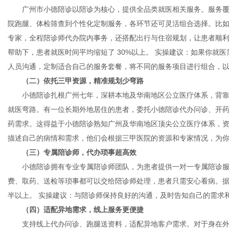
广州市小德陪诊以陪诊为核心，提供全品类就医相关服务。服务覆
院跑腿、体检筛查到个性化定制服务，各环节还可灵活组合选择。比
专家，全程陪诊师代办院内事务，还搭配出行与住宿规划，让患者顺
体
帮助下，患者就医时间平均缩短了 30%以上。 实操建议：如果你就
人员沟通，定制适合自己的服务套餐，将不同的服务项目进行组合，
（二）依托三甲资源，精准规划少弯路
小德陪诊扎根广州七年，深耕本地及华南地区公立医疗体系，背靠
就医弯路。有一位长期外地居住的患者，委托小德陪诊代办问诊、开
药需求。这得益于小德陪诊熟知广州及华南地区顶尖公立医疗体系，资
描述自己的病情和需求，他们会根据三甲医院的资源和专家情况，为
（三）专属陪诊师，代办琐事超高效
小德陪诊拥有专业专属陪诊师团队，为患者提供一对一专属陪诊服
费、取药、送检等琐事都可以交给陪诊师处理，患者只需安心看病。
半以上。 实操建议：与陪诊师保持良好的沟通，及时告知自己的需求
（四）适配异地需求，线上服务更便捷
支持线上代办问诊、跑腿送资料，适配异地客户需求。对于身在外