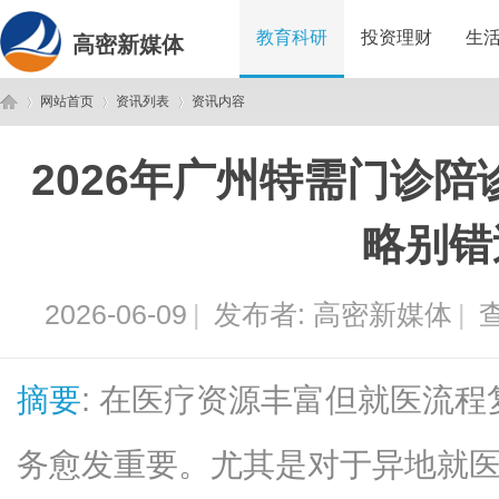
教育科研
投资理财
生
高密新媒体
网站首页
资讯列表
资讯内容
2026年广州特需门诊
高
›
›
›
略别错
2026-06-09
|
发布者:
高密新媒体
|
查
摘要
: 在医疗资源丰富但就医流
密
务愈发重要。尤其是对于异地就