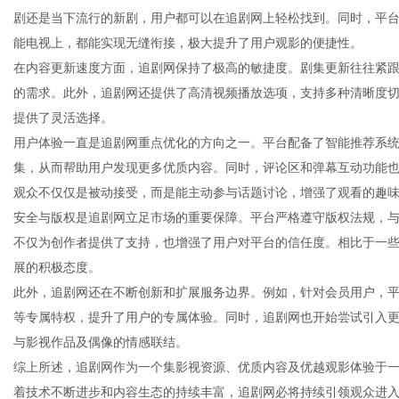
剧还是当下流行的新剧，用户都可以在追剧网上轻松找到。同时，平
能电视上，都能实现无缝衔接，极大提升了用户观影的便捷性。
在内容更新速度方面，追剧网保持了极高的敏捷度。剧集更新往往紧
的需求。此外，追剧网还提供了高清视频播放选项，支持多种清晰度
新
提供了灵活选择。
用户体验一直是追剧网重点优化的方向之一。平台配备了智能推荐系
集，从而帮助用户发现更多优质内容。同时，评论区和弹幕互动功能
观众不仅仅是被动接受，而是能主动参与话题讨论，增强了观看的趣
安全与版权是追剧网立足市场的重要保障。平台严格遵守版权法规，
不仅为创作者提供了支持，也增强了用户对平台的信任度。相比于一
展的积极态度。
此外，追剧网还在不断创新和扩展服务边界。例如，针对会员用户，平台
媒
等专属特权，提升了用户的专属体验。同时，追剧网也开始尝试引入
与影视作品及偶像的情感联结。
综上所述，追剧网作为一个集影视资源、优质内容及优越观影体验于
着技术不断进步和内容生态的持续丰富，追剧网必将持续引领观众进