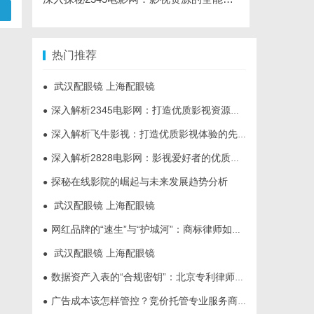
热门推荐
武汉配眼镜 上海配眼镜
●
深入解析2345电影网：打造优质影视资源的平台优势与功能详解
●
深入解析飞牛影视：打造优质影视体验的先锋平台
●
深入解析2828电影网：影视爱好者的优质选择平台
●
探秘在线影院的崛起与未来发展趋势分析
●
武汉配眼镜 上海配眼镜
●
网红品牌的“速生”与“护城河”：商标律师如何破解流量变现的知产焦虑
●
武汉配眼镜 上海配眼镜
●
数据资产入表的“合规密钥”：北京专利律师如何为数据知识产权登记扫清障碍
●
广告成本该怎样管控？竞价托管专业服务商俐麸科技
●