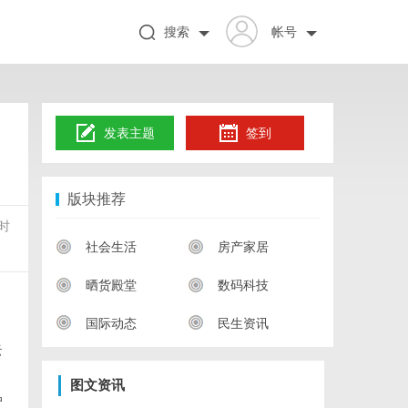
搜索
帐号
发表主题
签到
版块推荐
时
社会生活
房产家居
晒货殿堂
数码科技
国际动态
民生资讯
云
图文资讯
户