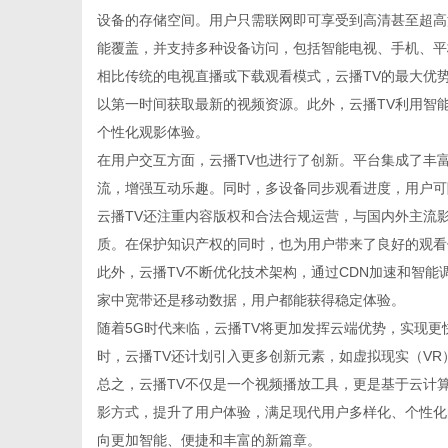
设备的存储空间。用户只需联网即可享受到高清甚至超高
能覆盖，并支持多种设备访问，包括智能电视、手机、平
相比传统的电视直播或下载观看模式，云播TV的最大优
以第一时间获取最新的视频资源。此外，云播TV利用智
新
个性化观影体验。
在用户交互方面，云播TV也进行了创新。平台集成了丰
流，增强互动乐趣。同时，多设备同步观看进度，用户可
云播TV还注重内容版权和合法合规运营，与国内外主流
质。在保护知识产权的同时，也为用户带来了良好的观看
此外，云播TV不断优化技术架构，通过CDN加速和智
家中宽带还是移动数据，用户都能获得稳定体验。
随着5G时代来临，云播TV将更加发挥云端优势，实现
媒
时，云播TV还计划引入更多创新元素，如虚拟现实（VR
总之，云播TV不仅是一个视频播放工具，更是基于云计
影方式，提升了用户体验，满足现代用户多样化、个性化
向更加智能、便捷和丰富的新篇章。