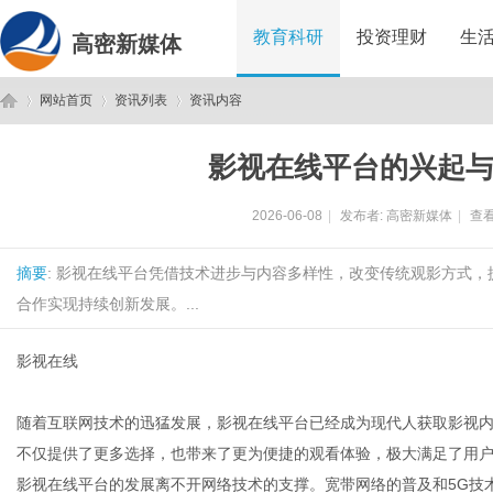
教育科研
投资理财
生
高密新媒体
网站首页
资讯列表
资讯内容
影视在线平台的兴起
高
›
›
›
2026-06-08
|
发布者:
高密新媒体
|
查看
摘要
: 影视在线平台凭借技术进步与内容多样性，改变传统观影方式
合作实现持续创新发展。...
影视在线
密
随着互联网技术的迅猛发展，影视在线平台已经成为现代人获取影视
不仅提供了更多选择，也带来了更为便捷的观看体验，极大满足了用
影视在线平台的发展离不开网络技术的支撑。宽带网络的普及和5G技