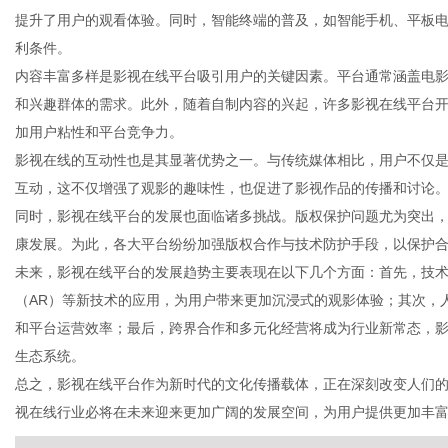
提升了用户的观看体验。同时，智能终端的普及，如智能手机、平板
利条件。
内容丰富多样是影视在线平台吸引用户的关键因素。平台通常涵盖电
和兴趣群体的需求。此外，随着自制内容的兴起，许多影视在线平台
新
加用户粘性和平台竞争力。
影视在线的互动性也是其显著优势之一。与传统媒体相比，用户不仅
互动，这不仅增强了观影的趣味性，也促进了影视作品的传播和讨论
同时，影视在线平台的发展也面临诸多挑战。版权保护问题尤为突出
康发展。为此，各大平台纷纷加强版权合作与技术防护手段，以保护
未来，影视在线平台的发展趋势主要表现在以下几个方面：首先，技术
（AR）等新技术的应用，为用户带来更加沉浸式的观影体验；其次，
和平台运营效率；最后，跨界合作和多元化经营将成为行业新常态，
媒
生态系统。
总之，影视在线平台作为新时代的文化传播载体，正在深刻改变人们
视在线行业必将在未来迎来更加广阔的发展空间，为用户提供更加丰