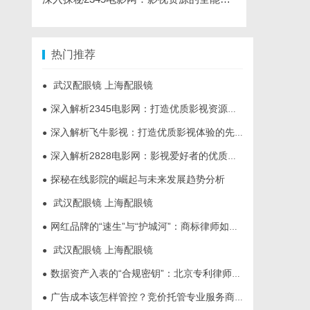
热门推荐
武汉配眼镜 上海配眼镜
●
深入解析2345电影网：打造优质影视资源的平台优势与功能详解
●
深入解析飞牛影视：打造优质影视体验的先锋平台
●
深入解析2828电影网：影视爱好者的优质选择平台
●
探秘在线影院的崛起与未来发展趋势分析
●
武汉配眼镜 上海配眼镜
●
网红品牌的“速生”与“护城河”：商标律师如何破解流量变现的知产焦虑
●
武汉配眼镜 上海配眼镜
●
数据资产入表的“合规密钥”：北京专利律师如何为数据知识产权登记扫清障碍
●
广告成本该怎样管控？竞价托管专业服务商俐麸科技
●