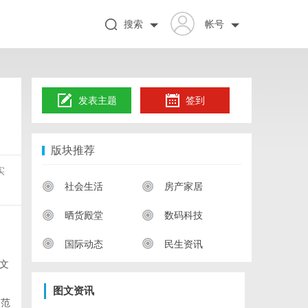
搜索
帐号
发表主题
签到
版块推荐
实
社会生活
房产家居
晒货殿堂
数码科技
国际动态
民生资讯
文
图文资讯
务范