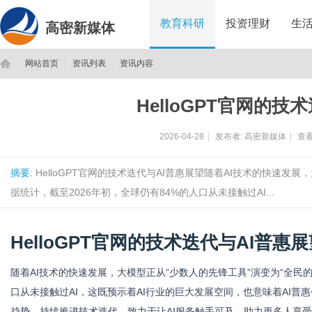
教育科研
投资理财
生
高密新媒体
网站首页
资讯列表
资讯内容
HelloGPT官网的技
高
›
›
›
2026-04-28
|
发布者:
高密新媒体
|
查看
摘要
: HelloGPT官网的技术迭代与AI普惠展望随着AI技术的快速
据统计，截至2026年初，全球仍有84%的人口从未接触过AI...
HelloGPT官网的技术迭代与AI普惠
密
随着AI技术的快速发展，大模型正从“少数人的先锋工具”演变为“全民的
口从未接
触过AI，这既预示着AI行业的巨大发展空间，也意味着AI普惠
趋势，持续推进技术迭代，致力于让AI服务触手可及，助力更多人享