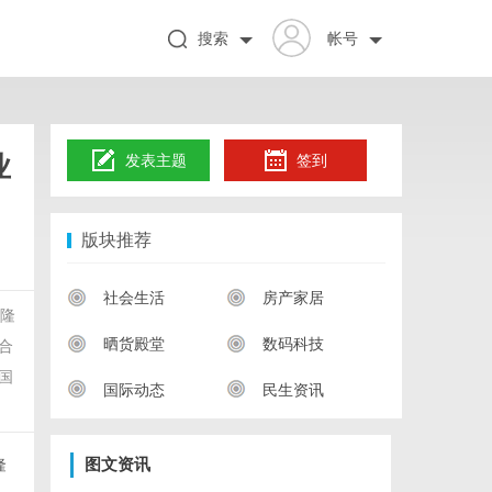
搜索
帐号
业
发表主题
签到
版块推荐
社会生活
房产家居
心隆
晒货殿堂
数码科技
合
国
国际动态
民生资讯
隆
图文资讯