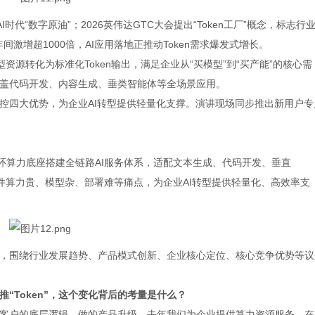
I时代“数字原油”；2026英伟达GTC大会提出“Token工厂”概念，标志行
年间激增超1000倍，AI应用落地正推动Token需求爆发式增长。
型资源转化为标准化Token输出，满足企业从“买模型”到“买产能”的核心需
盖代码开发、内容生成、垂类智能体等全场景应用。
控四大优势，为企业AI转型提供轻量化支撑。演讲现场同步推出新用户专
循环算力底座搭建全链路AI服务体系，适配文本生成、代码开发、垂直
软件算力贵、模型杂、部署难等痛点，为企业AI转型提供轻量化、高效率支
，围绕行业发展趋势、产品模式创新、企业核心定位、核心竞争优势等议
“Token”，这个变化背后的考量是什么？
客户的底层逻辑，做的产品升级。去年我们为企业提供算力资源服务，在