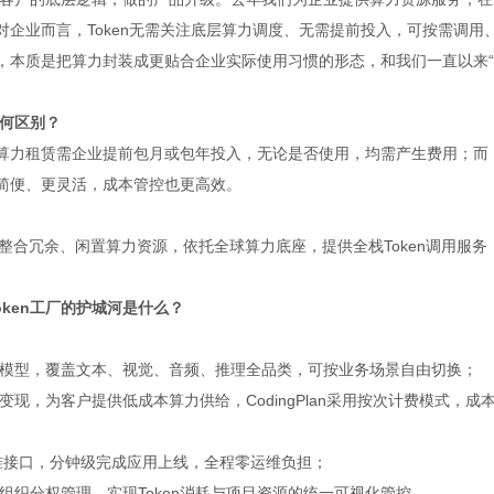
对企业而言，Token无需关注底层算力调度、无需提前投入，可按需调用
务，本质是把算力封装成更贴合企业实际使用习惯的形态，和我们一直以来
有何区别？
统算力租赁需企业提前包月或包年投入，无论是否使用，均需产生费用；而
更简便、更灵活，成本管控也更高效。
整合冗余、闲置算力资源，依托全球算力底座，提供全栈Token调用服务
oken工厂的护城河是什么？
模型，覆盖文本、视觉、音频、推理全品类，可按业务场景自由切换；
，为客户提供低成本算力供给，CodingPlan采用按次计费模式，成
标准接口，分钟级完成应用上线，全程零运维负担；
织分权管理，实现Token消耗与项目资源的统一可视化管控。