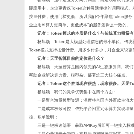
际应用中，企业更青睐Token这种灵活便捷的调用模式。
按量付费，使用门槛更低。所以我们今年聚焦Token服
企业用AI算力更简单、更低成本”的服务逻辑是一致的。
记者：Token模式的本质是什么？与传统算力租赁
杨旭颖：Token是大模型处理信息的最小单位。传
Token模式支持按量计费、用多少付多少，对企业来说
记者：天罡智算目前的定位是什么？
杨旭颖：天罡智算是国内领先的AI生态服务商。我们
帮助企业解决算力贵、模型杂、部署难三大核心痛点。
记者：Token这个赛道现在很热，玩家很多。天罡T
杨旭颖：我们的竞争优势集中在四个方面：
一是聚合海量模型资源：深度整合国内外百款主流大
二是成本极致可控：依托平台闲置冗余算力实现增量变现
控、账单透明；
三是一键极速部署：获取APIKey后即可一键接入
四是企业级安全管控：支持账户权限按需配置、项目组