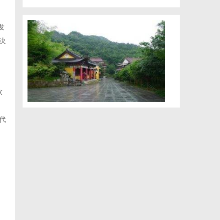
发
决
软
代