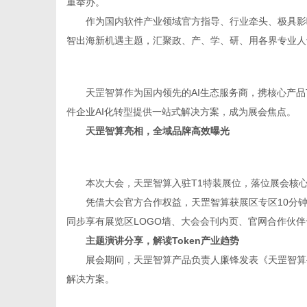
重举办。
作为国内软件产业领域官方指导、行业牵头、极具影
智出海新机遇主题，汇聚政、产、学、研、用各界专业人
新
天罡智算作为国内领先的AI生态服务商，携核心产品T
件企业AI化转型提供一站式解决方案，成为展会焦点。
天罡智算亮相，全域品牌高效曝光
本次大会，天罡智算入驻T1特装展位，落位展会核
凭借大会官方合作权益，天罡智算获展区专区10分
同步享有展览区LOGO墙、大会会刊内页、官网合作伙伴
媒
主题演讲分享，解读Token产业趋势
展会期间，天罡智算产品负责人廉锋发表《天罡智算——
解决方案。