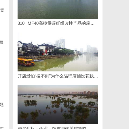
业竞
310HMF40高模量碳纤维改性产品的应用与优势
属
开店最怕“搜不到”为什么隔壁店铺没花钱，ai却天天给他免费派单？
题
购买商标：企业品牌布局的关键策略
实