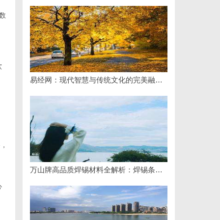
数
软
易经网：现代智慧与传统文化的完美融合平台
格，
万山牌高品质焊锡材料全解析：焊锡条、焊锡球与无铅焊锡丝的应用与优势
心