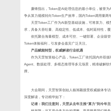
廉锋指出，Token是AI处理信息的最小单位，被誉为A
争从算力规模转向Token生产效率，国内Token调用量两
体
天罡Token工厂作为AI新型基础设施，可将算力、模
求，具备大吞吐量、高稳定性、低成本、低时延特性，覆
依托聚合海量模型、成本可控、一键部署、企业级管
Token体验福利，引发参会嘉宾广泛关注。
产品赋能转型，权威解读行业机遇
作为天罡智算核心产品，Token工厂依托国内外双
Agent、数据处理、多模态推理等多元场景，精准破解
撑。
大会期间，天罡智算创始人杨旭颖接受权威媒体专访
深度解读，专访精华如下：
记者：我们注意到，天罡从去年主推“算力”到今年主推
杨旭颖：这不是业务方向的调整，而是顺着我们服务