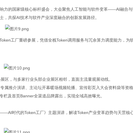
响力的国家级核心标杆盛会，大会聚焦人工智能与软件变革——AI融合与
士，共探AI技术与软件产业深度融合的创新发展路径。
oken工厂重磅参展，凭借全栈Token调用服务与冗余算力调度能力，为
心展区，与多家行业头部企业展区相邻，直面主流量观展动线。
钟专属推介演讲、主论坛开幕暖场视频轮播、宣传彩页入大会资料袋等资
专栏及首页Banner全渠道品牌露出，实现全域高效曝光。
AI时代的Token工厂》主题演讲，解读Token产业变革趋势与天罡核