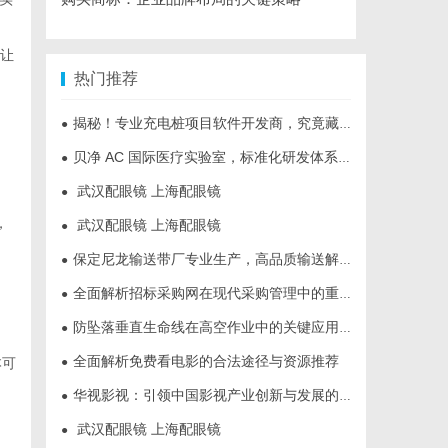
、
“让
热门推荐
揭秘！专业充电桩项目软件开发商，究竟藏着哪些行业秘诀？
●
贝净 AC 国际医疗实验室，标准化研发体系全解析
●
武汉配眼镜 上海配眼镜
●
，
武汉配眼镜 上海配眼镜
●
保定尼龙输送带厂专业生产，高品质输送解决方案
●
全面解析招标采购网在现代采购管理中的重要作用与应用
●
防坠落垂直生命线在高空作业中的关键应用与安全保障
●
全面解析免费看电影的合法途径与资源推荐
本可
●
华视影视：引领中国影视产业创新与发展的标杆企业
●
武汉配眼镜 上海配眼镜
●