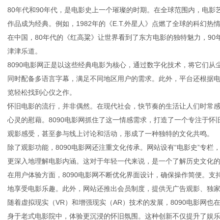
80年代和90年代，是电影史上一个璀璨的时期。在全球范围内，电
作品成为经典。例如，1982年的《E.T.外星人》点燃了全球的科幻热
在中国，80年代的《红高粱》让世界看到了东方电影的独特魅力，9
津津乐道。
新
8090电影网正是以这些经典电影为核心，通过数字化技术，将它们
同时配备多语言字幕，满足不同地区用户的需求。此外，平台还根据
览轻松找到心仪之作。
怀旧电影的流行，并非偶然。在现代社会，快节奏的生活让人们时常
心灵的慰藉。8090电影网抓住了这一情感需求，打造了一个专注于
观影感受，甚至参与线上讨论和活动，形成了一种独特的文化共鸣。
除了观影功能，8090电影网还注重文化传承。网站设有“电影史”专栏
更深入地理解电影内涵。这对于年轻一代来说，是一个了解历史文化
媒
在用户体验方面，8090电影网不断优化界面设计，确保操作简便。
地享受电影乐趣。此外，网站还推出会员制度，提供无广告观影、独
随着虚拟现实（VR）和增强现实（AR）技术的发展，8090电影网
身于老式电影院中，体验更沉浸的怀旧氛围。这种创新不仅提升了娱