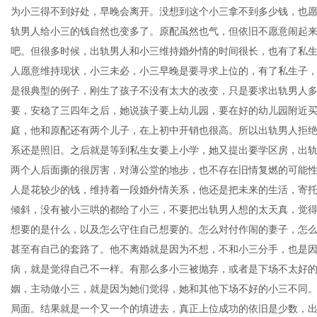
为小三得不到好处，早晚会离开。没想到这个小三拿不到多少钱，也
轨男人给小三的钱自然也变多了。原配虽然也气，但依旧不愿意闹起
吧。但很多时候，出轨男人和小三维持婚外情的时间很长，也有了私
体
人愿意维持现状，小三未必，小三早晚是要寻求上位的，有了私生子
是很典型的例子，刚生了孩子不没有太大的改变，只是要求出轨男人
要，安稳了三四年之后，她说孩子要上幼儿园，要在好的幼儿园附近
庭，他和原配还有两个儿子，在上初中开销也很高。所以出轨男人拒
系还是照旧。之后就是等到私生女要上小学，她又提出要学区房，出
两个人后面撕的很厉害，对薄公堂的地步，也不存在旧情复燃的可能
人是花较少的钱，维持着一段婚外情关系，他还是把未来的生活，寄
倾斜，没有被小三哄的都给了小三，不要把出轨男人想的太天真，觉
想要的是什么，以及怎么守住自己想要的。怎么对付作闹的妻子，怎
甚至有自己的套路了。他不离婚就是因为不想，不和小三分手，也是
病，就是觉得自己不一样。有那么多小三被抛弃，或者是下场不太好
姻，主动做小三，就是因为她们觉得，她和其他下场不好的小三不同
局面。结果就是一个又一个的填进去，真正上位成功的依旧是少数，