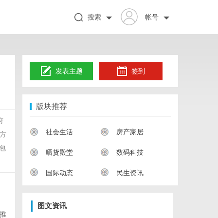
搜索
帐号
发表主题
签到
版块推荐
府
社会生活
房产家居
方
包
晒货殿堂
数码科技
国际动态
民生资讯
图文资讯
推