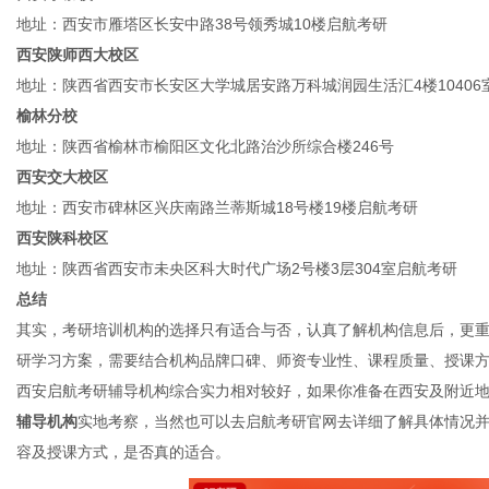
地址：西安市雁塔区长安中路38号领秀城10楼启航考研
西安陕师西大校区
地址：陕西省西安市长安区大学城居安路万科城润园生活汇4楼10406室
榆林分校
地址：陕西省榆林市榆阳区文化北路治沙所综合楼246号
西安交大校区
地址：西安市碑林区兴庆南路兰蒂斯城18号楼19楼启航考研
西安陕科校区
地址：陕西省西安市未央区科大时代广场2号楼3层304室启航考研
总结
其实，考研培训机构的选择只有适合与否，认真了解机构信息后，更
研学习方案，需要结合机构品牌口碑、师资专业性、课程质量、授课
西安启航考研辅导机构综合实力相对较好，如果你准备在西安及附近
辅导机构
实地考察，当然也可以去启航考研官网去详细了解具体情况
容及授课方式，是否真的适合。