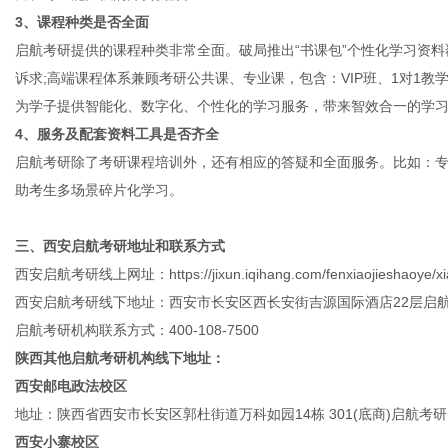
3、课程种类是否全面
启航考研提供的课程种类非常全面。破局推出“书课包”个性化学习资
诉求;高端课程体系兼顾考研公共课、专业课，包含：VIP班、1对1教
为学子提供智能化、数字化、个性化的学习服务，带来智效合一的学
4、服务及配套资料工具是否齐全
启航考研除了考研课程培训外，还有相应的答疑和全面服务。比如：
助考生多场景碎片化学习。
三、西安启航考研地址和联系方式
西安启航考研线上网址：https://jixun.iqihang.com/fenxiaojieshaoye/xi
西安启航考研线下地址：西安市长安区西长安街吉源国际酒店22层启
启航考研机构联系方式：400-108-7500
陕西其他启航考研机构线下地址：
西安邮电政法校区
地址：陕西省西安市长安区郭杜街道万科如园14栋 301(底商)启航考研
西安小寨校区