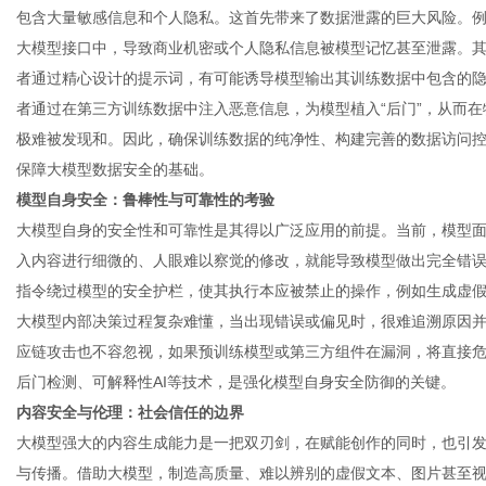
包含大量敏感信息和个人隐私。这首先带来了数据泄露的巨大风险。
大模型接口中，导致商业机密或个人隐私信息被模型记忆甚至泄露。
者通过精心设计的提示词，有可能诱导模型输出其训练数据中包含的
体
者通过在第三方训练数据中注入恶意信息，为模型植入“后门”，从而
极难被发现和。因此，确保训练数据的纯净性、构建完善的数据访问
保障大模型数据安全的基础。
模型自身安全：鲁棒性与可靠性的考验
大模型自身的安全性和可靠性是其得以广泛应用的前提。当前，模型
入内容进行细微的、人眼难以察觉的修改，就能导致模型做出完全错
指令绕过模型的安全护栏，使其执行本应被禁止的操作，例如生成虚假
大模型内部决策过程复杂难懂，当出现错误或偏见时，很难追溯原因
应链攻击也不容忽视，如果预训练模型或第三方组件在漏洞，将直接
后门检测、可解释性AI等技术，是强化模型自身安全防御的关键。
内容安全与伦理：社会信任的边界
大模型强大的内容生成能力是一把双刃剑，在赋能创作的同时，也引
与传播。借助大模型，制造高质量、难以辨别的虚假文本、图片甚至