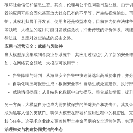
破坏社会信任和信息生态。其次，伦理与公平性问题日益凸显。由于
景的应用可能会固化甚至放大社会已有的不平等，产生歧视性输出。再
护，其权利归属于开发者、使用者还是模型本身，目前在内仍在法律
等领域，大模型的滥用可能引发诚信危机，冲击传统的评价体系。构
律法规，是应对这些挑战的必由之路。
应用与运营安全：赋能与风险并
当大模型深度集成到各类业务系统中，其应用过程也引入了新的安全
如，在网络安全领域，大模型可以用于：
告警降噪与研判：从海量安全告警中快速筛选出高威胁事件，并
自动化响应与报告生成：根据安全事件自动生成处置建议、执行
威胁情报挖掘：从非结构化数据中自动提取、整合威胁情报，提
另一方面，大模型自身也成为需要被保护的关键资产和攻击面。其复
成为黑客入侵的突破口。确保大模型在部署和应用过程中的机密性、
核心任务。这要求企业建立覆盖模型全生命周期的安全运营体系，实
治理框架与构建协同共治的生态