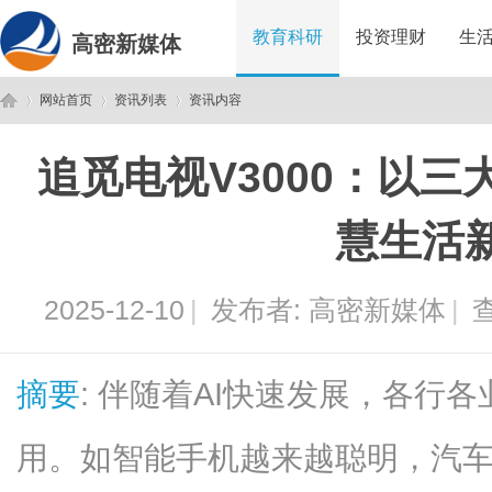
教育科研
投资理财
生
高密新媒体
网站首页
资讯列表
资讯内容
追觅电视V3000：以三
高
›
›
›
慧生活
2025-12-10
|
发布者:
高密新媒体
|
查
摘要
: 伴随着AI快速发展，各行
密
用。如智能手机越来越聪明，汽车越