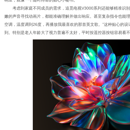
响应，就像一个随时待命的贴心小秘书。
考虑到家庭不同成员的需求，追觅电视V3000系列还能够精准识
嫩的声音寻找动画片，都能准确理解并做出响应。甚至复杂指令也能理
空调，温度调到26度，再播放我最喜欢的那首英文歌。”这种贴心的
到。特别是老人年龄大了视力普遍不太好，平时按遥控器按钮容易看