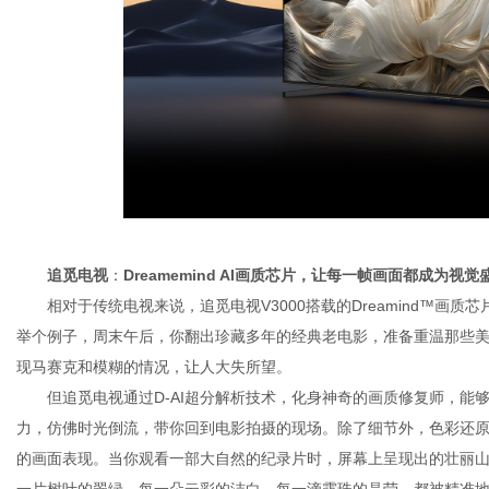
追觅电视
：
Dreamemind AI画质芯片
，
让每一帧画面都成为视觉
相对于传统电视来说，追觅电视V3000搭载的Dreamind™
举个例子，周末午后，你翻出珍藏多年的经典老电影，准备重温那些美
现马赛克和模糊的情况，让人大失所望。
但追觅电视通过D-AI超分解析技术，化身神奇的画质修复师，
力，仿佛时光倒流，带你回到电影拍摄的现场。除了细节外，色彩还原
的画面表现。当你观看一部大自然的纪录片时，屏幕上呈现出的壮丽
一片树叶的翠绿、每一朵云彩的洁白、每一滴露珠的晶莹，都被精准