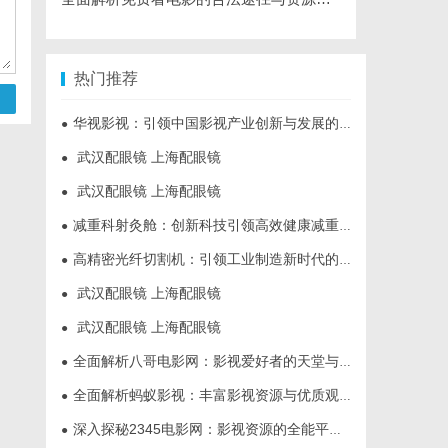
热门推荐
华视影视：引领中国影视产业创新与发展的标杆企业
●
武汉配眼镜 上海配眼镜
●
武汉配眼镜 上海配眼镜
●
减重科射灸舱：创新科技引领高效健康减重新时代
●
高精密光纤切割机：引领工业制造新时代的利器
●
武汉配眼镜 上海配眼镜
●
武汉配眼镜 上海配眼镜
●
全面解析八哥电影网：影视爱好者的天堂与资源宝库
●
全面解析蚂蚁影视：丰富影视资源与优质观影体验的新时代平台
●
深入探秘2345电影网：影视资源的全能平台解析
●