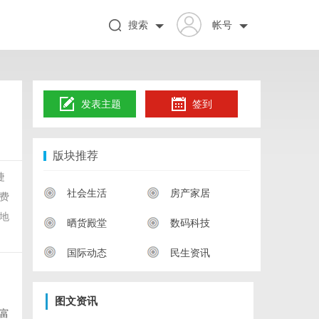
搜索
帐号
发表主题
签到
版块推荐
捷
社会生活
房产家居
费
地
晒货殿堂
数码科技
国际动态
民生资讯
图文资讯
富