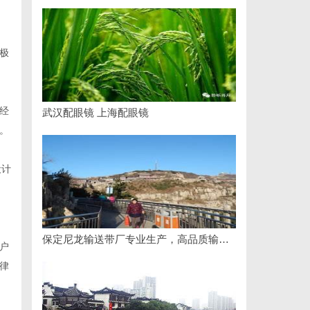
极
经
武汉配眼镜 上海配眼镜
。
设计
保定尼龙输送带厂专业生产，高品质输送解决方案
户
律