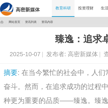
教育科研
投资理财
生
高密新媒体
网站首页
资讯列表
资讯内容
臻逸：追求
高
›
›
›
2025-10-07
|
发布者:
高密新媒体
|
查
摘要
: 在当今繁忙的社会中，人
奋斗。然而，在追求成功的过程
密
种更为重要的品质——臻逸。臻