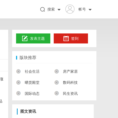
搜索
帐号
发表主题
签到
版块推荐
社会生活
房产家居
涨
晒货殿堂
数码科技
国际动态
民生资讯
品
图文资讯