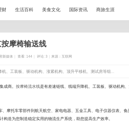
理财
生活百科
美食文化
国际资讯
商旅生涯
京按摩椅输送线
密新媒体
|
查看:
144
|
评论:
3
|
来源：互联网
降机、工装板、驱动机构、涨紧机构、顶升平移机、测试房等组...
集成商。
按摩椅流水线
是有差速链线、线端升降机、工装板、驱动机构、
车、摩托车零部件到
航天航空、
家电
电
器
、五金工具、
电子
仪器仪表、
食
计构造为您
制造
稳定
实用的
物流
生产
系统，助您提
高
生
产
效率
。