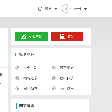
搜索
帐号
发表主题
签到
版块推荐
社会生活
房产家居
开
晒货殿堂
数码科技
化
国际动态
民生资讯
图文资讯