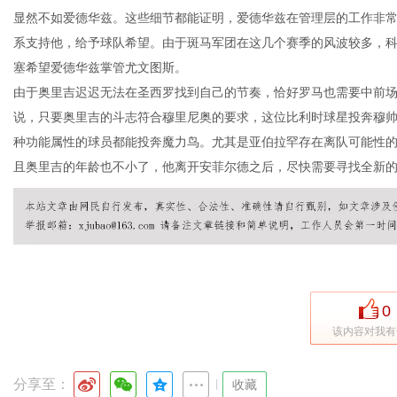
显然不如爱德华兹。这些细节都能证明，爱德华兹在管理层的工作非
系支持他，给予球队希望。由于斑马军团在这几个赛季的风波较多，
塞希望爱德华兹掌管尤文图斯。
体
由于奥里吉迟迟无法在圣西罗找到自己的节奏，恰好罗马也需要中前
说，只要奥里吉的斗志符合穆里尼奥的要求，这位比利时球星投奔穆
种功能属性的球员都能投奔魔力鸟。尤其是亚伯拉罕存在离队可能性
且奥里吉的年龄也不小了，他离开安菲尔德之后，尽快需要寻找全新
0
该内容对我有
分享至：
|
收藏