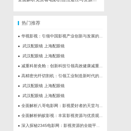
热门推荐
华视影视：引领中国影视产业创新与发展的标杆企业
●
武汉配眼镜 上海配眼镜
●
武汉配眼镜 上海配眼镜
●
减重科射灸舱：创新科技引领高效健康减重新时代
●
高精密光纤切割机：引领工业制造新时代的利器
●
武汉配眼镜 上海配眼镜
●
武汉配眼镜 上海配眼镜
●
全面解析八哥电影网：影视爱好者的天堂与资源宝库
●
全面解析蚂蚁影视：丰富影视资源与优质观影体验的新时代平台
●
深入探秘2345电影网：影视资源的全能平台解析
●