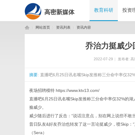
教育科研
投资
高密新媒体
网站首页
资讯列表
资讯内容
乔治力挺威少回
高
›
›
›
2022-07-29
|
发布者:
高
摘要
: 直播吧6月25日讯名嘴Skip发推称三分命中率仅3
夜场招聘模特
https://www.ktv13.com/
直播吧6月25日讯名嘴Skip发推称三分命中率仅32%的湖人
揄威少。
密
威少随后进行了反击：“说话注意点，别在网上说些不敢当
昔日队友&好友乔治也转发了这一言论挺威少，喷Skip：“
（Sera）