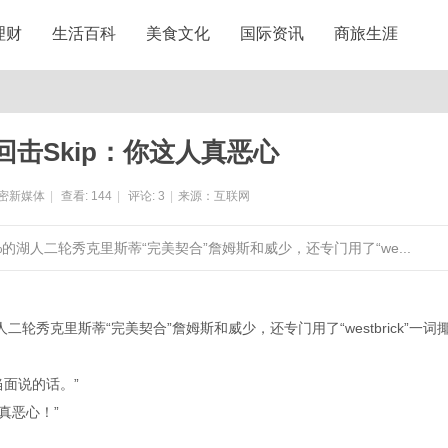
理财
生活百科
美食文化
国际资讯
商旅生涯
击Skip：你这人真恶心
密新媒体
|
查看:
144
|
评论:
3
|
来源：互联网
2%的湖人二轮秀克里斯蒂“完美契合”詹姆斯和威少，还专门用了“we...
二轮秀克里斯蒂“完美契合”詹姆斯和威少，还专门用了“westbrick”一词
面说的话。”
真恶心！”